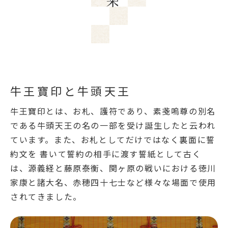
牛王寶印と牛頭天王
牛王寶印とは、お札、護符であり、素戔嗚尊の別名
である牛頭天王の名の一部を受け誕生したと云われ
ています。また、お札としてだけではなく裏面に誓
約文を 書いて誓約の相手に渡す誓紙として古く
は、源義経と藤原泰衡、関ヶ原の戦いにおける徳川
家康と諸大名、赤穂四十七士など様々な場面で使用
されてきました。