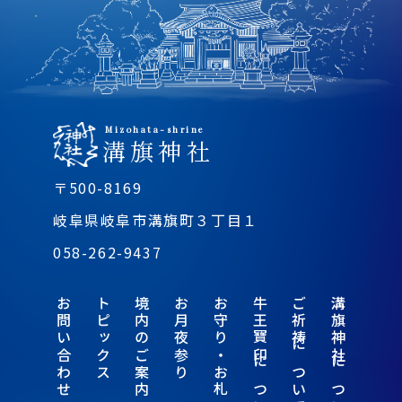
Mizohata-shrine
溝旗神社
〒500-8169
岐阜県岐阜市溝旗町３丁目１
058-262-9437
お問い合わせ
トピックス
境内のご案内
お月夜参り
お守り・お札
牛王寶印について
ご祈祷について
溝旗神社について