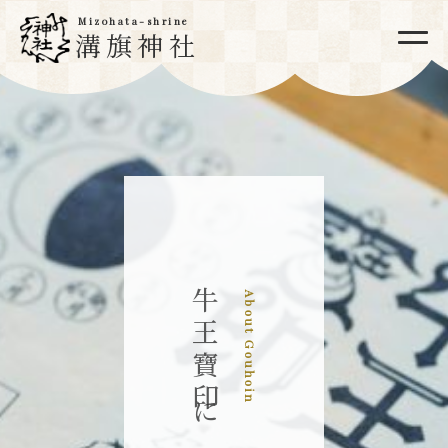
Mizohata-shrine
溝旗神社
牛王寶印について
About Gouhoin