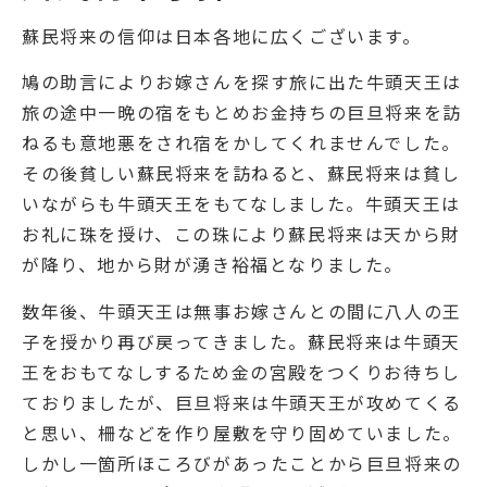
蘇民将来の信仰は日本各地に広くございます。
鳩の助言によりお嫁さんを探す旅に出た牛頭天王は
旅の途中一晩の宿をもとめお金持ちの巨旦将来を訪
ねるも意地悪をされ宿をかしてくれませんでした。
その後貧しい蘇民将来を訪ねると、蘇民将来は貧し
いながらも牛頭天王をもてなしました。牛頭天王は
お礼に珠を授け、この珠により蘇民将来は天から財
が降り、地から財が湧き裕福となりました。
数年後、牛頭天王は無事お嫁さんとの間に八人の王
子を授かり再び戻ってきました。蘇民将来は牛頭天
王をおもてなしするため金の宮殿をつくりお待ちし
ておりましたが、巨旦将来は牛頭天王が攻めてくる
と思い、柵などを作り屋敷を守り固めていました。
しかし一箇所ほころびがあったことから巨旦将来の