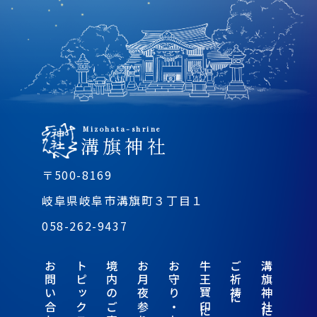
Mizohata-shrine
溝旗神社
〒500-8169
岐阜県岐阜市溝旗町３丁目１
058-262-9437
お問い合わせ
トピックス
境内のご案内
お月夜参り
お守り・お札
牛王寶印について
ご祈祷について
溝旗神社について