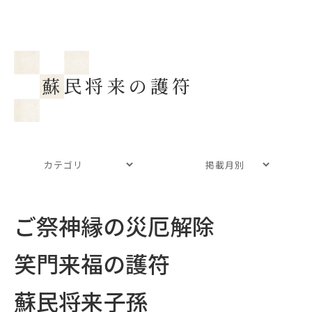
蘇民将来の護符
ご祭神縁の災厄解除
笑門来福の護符
蘇民将来子孫