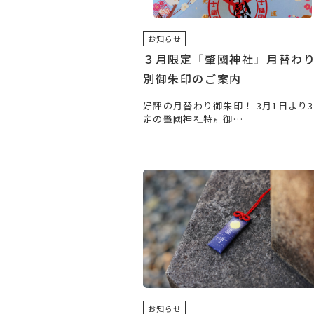
お知らせ
３月限定「肇國神社」月替わ
別御朱印のご案内
好評の月替わり御朱印！ 3月1日より
定の肇國神社特別御…
お知らせ