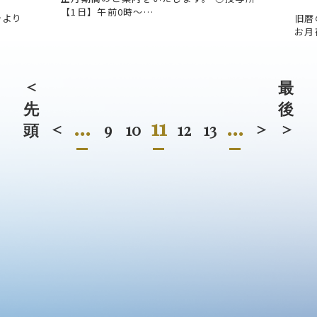
【1日】午前0時～…
時より
旧暦
お月
<
最
先
後
...
11
...
頭
<
9
10
12
13
>
>