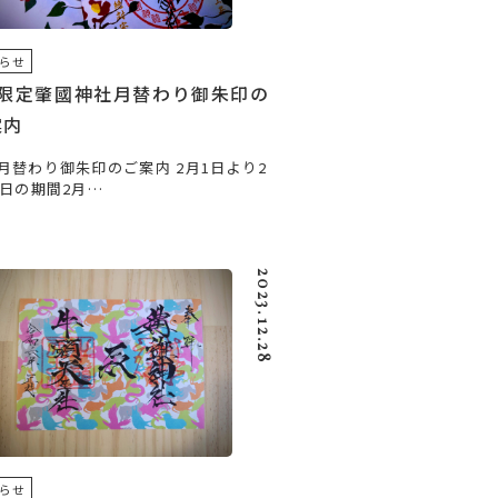
らせ
月限定肇國神社月替わり御朱印の
案内
月替わり御朱印のご案内 2月1日より2
9日の期間2月…
2023.12.28
らせ