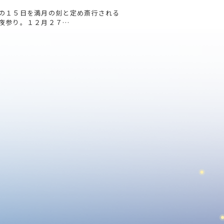
の１５日を満月の刻と定め斎行される
夜参り。１２月２７…