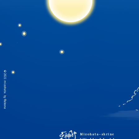
© 2021 mizohata. by
Rabona
Mizohata-shrine