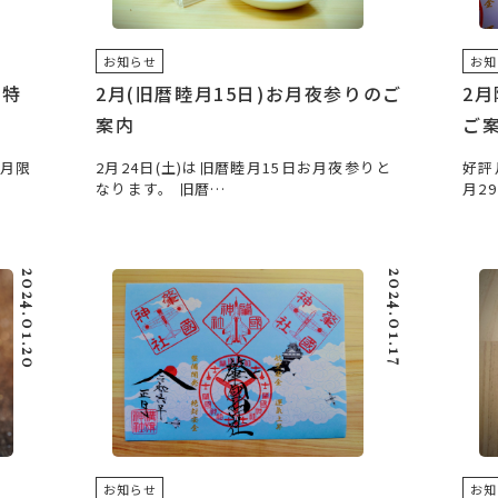
お知らせ
お知
り特
2月(旧暦睦月15日)お月夜参りのご
2
案内
ご
3月限
2月24日(土)は旧暦睦月15日お月夜参りと
好評
なります。 旧暦…
月2
2024.01.20
2024.01.17
お知らせ
お知