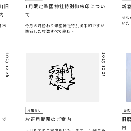
(旧
1月限定肇國神社特別御朱印につい
新
内
て
令和
いた
25
今月の月替わり肇國神社特別御朱印ですが
準備した枚数すべて終わ…
2023.12.26
2023.12.25
お知らせ
お知
りで
お正月期間のご案内
旧
内
正月期間のご案内をいたします。 ○授与所